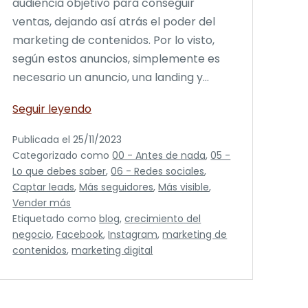
audiencia objetivo para conseguir
ventas, dejando así atrás el poder del
marketing de contenidos. Por lo visto,
según estos anuncios, simplemente es
necesario un anuncio, una landing y…
El
Seguir leyendo
Poder
Publicada el
25/11/2023
del
Categorizado como
00 - Antes de nada
,
05 -
Marketing
Lo que debes saber
,
06 - Redes sociales
,
de
Captar leads
,
Más seguidores
,
Más visible
,
Contenidos
Vender más
Etiquetado como
blog
,
crecimiento del
negocio
,
Facebook
,
Instagram
,
marketing de
contenidos
,
marketing digital