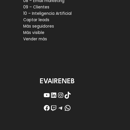
08 – Email marketing
09 – Clientes
10 – Inteligencia Artificial
Captar leads
Más seguidores
Más visible
Vender más
EVAIRENEB
YouTube
LinkedIn
Instagram
TikTok
Facebook
Twitch
Telegram
WhatsApp