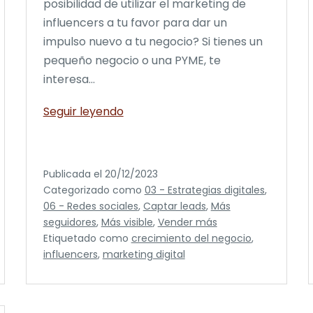
posibilidad de utilizar el marketing de
influencers a tu favor para dar un
impulso nuevo a tu negocio? Si tienes un
pequeño negocio o una PYME, te
interesa…
Cómo
Seguir leyendo
Crear
una
Estrategia
Publicada el
20/12/2023
Efectiva
Categorizado como
03 - Estrategias digitales
,
de
06 - Redes sociales
,
Captar leads
,
Más
Marketing
seguidores
,
Más visible
,
Vender más
de
Etiquetado como
crecimiento del negocio
,
Influencers
influencers
,
marketing digital