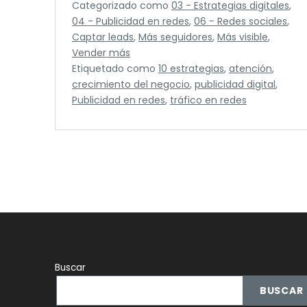
Categorizado como
03 - Estrategias digitales
,
para
04 - Publicidad en redes
,
06 - Redes sociales
,
impulsar
Captar leads
,
Más seguidores
,
Más visible
,
el
Vender más
crecimiento
Etiquetado como
10 estrategias
,
atención
,
de
crecimiento del negocio
,
publicidad digital
,
tu
Publicidad en redes
,
tráfico en redes
negocio
en
2024
Buscar
BUSCAR