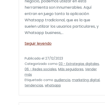
negocio, podemos utilizar en esta
herramienta son innumerables. Aquí
entran en juego tanto la aplicación
Whatsapp tradicional, que es la que
suelen utilizar los usuarios particulares, y
Whatsapp business,…
Whatsapp:
Seguir leyendo
3
estrategias
Publicada el
27/12/2023
para
Categorizado como
03 - Estrategias digitales
,
2024
06 - Redes sociales
,
Más seguidores
,
Vender
más
Etiquetado como
audiencia
,
marketing digital
,
tendencias
,
whatsapp