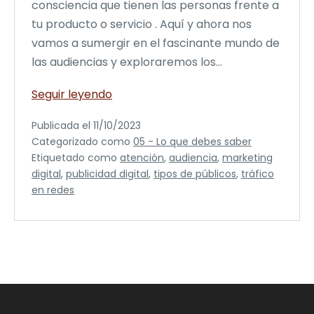
consciencia que tienen las personas frente a
tu producto o servicio . Aquí y ahora nos
vamos a sumergir en el fascinante mundo de
las audiencias y exploraremos los…
Niveles
Seguir leyendo
de
Publicada el
11/10/2023
consciencia:
Categorizado como
05 - Lo que debes saber
Descubre
Etiquetado como
atención
,
audiencia
,
marketing
cómo
digital
,
publicidad digital
,
tipos de públicos
,
tráfico
dirigirte
en redes
a
tu
audiencia