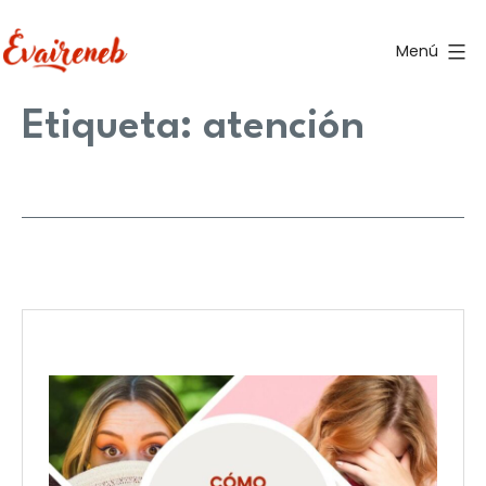
Saltar
al
Menú
contenido
Evaireneb
Etiqueta:
atención