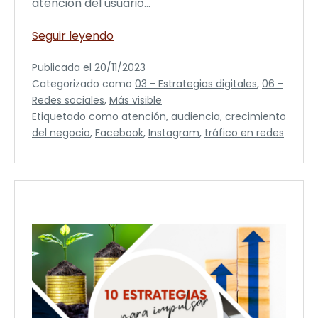
atención del usuario…
Cómo
Seguir leyendo
optimizar
Publicada el
20/11/2023
tu
Categorizado como
03 - Estrategias digitales
,
06 -
presencia
Redes sociales
,
Más visible
en
Etiquetado como
atención
,
audiencia
,
crecimiento
redes
del negocio
,
Facebook
,
Instagram
,
tráfico en redes
sociales