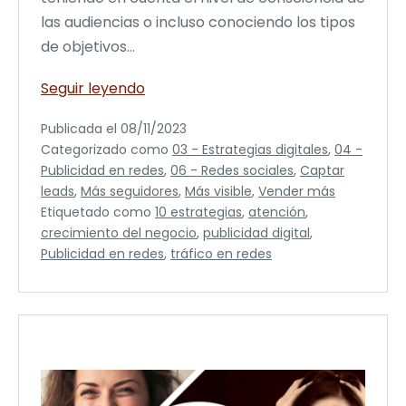
las audiencias o incluso conociendo los tipos
de objetivos…
10
Seguir leyendo
Estrategias
Publicada el
08/11/2023
digitales
Categorizado como
03 - Estrategias digitales
,
04 -
para
Publicidad en redes
,
06 - Redes sociales
,
Captar
impulsar
leads
,
Más seguidores
,
Más visible
,
Vender más
el
Etiquetado como
10 estrategias
,
atención
,
crecimiento
crecimiento del negocio
,
publicidad digital
,
de
Publicidad en redes
,
tráfico en redes
tu
negocio
en
2024