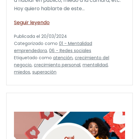
a hablar en público, miedo a la cámara, etc.
Hoy quiero hablarte de este…
Cómo
Seguir leyendo
superar
Publicada el
20/03/2024
el
Categorizado como
01 - Mentalidad
miedo
emprendedora
,
06 - Redes sociales
a
Etiquetado como
atención
,
crecimiento del
la
negocio
,
crecimiento personal
,
mentalidad
,
cámara
miedos
,
superación