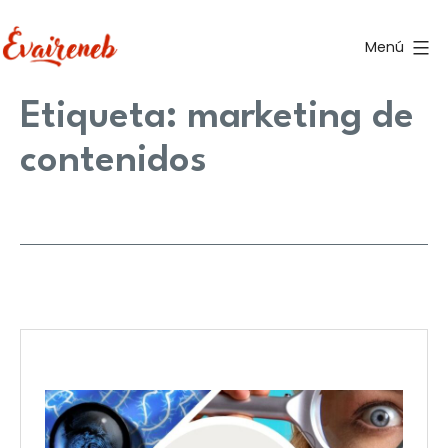
Saltar
al
Menú
contenido
Evaireneb
Etiqueta:
marketing de
contenidos