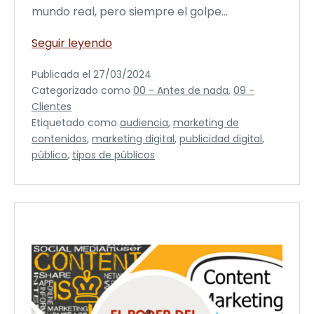
mundo real, pero siempre el golpe…
Cómo
Seguir leyendo
investigar
Publicada el
27/03/2024
tu
Categorizado como
00 - Antes de nada
,
09 -
cliente
Clientes
ideal
Etiquetado como
audiencia
,
marketing de
contenidos
,
marketing digital
,
publicidad digital
,
público
,
tipos de públicos