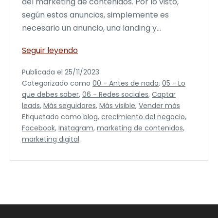
del marketing de contenidos. Por lo visto,
según estos anuncios, simplemente es
necesario un anuncio, una landing y…
El
Seguir leyendo
Poder
Publicada el
25/11/2023
del
Categorizado como
00 - Antes de nada
,
05 - Lo
Marketing
que debes saber
,
06 - Redes sociales
,
Captar
de
leads
,
Más seguidores
,
Más visible
,
Vender más
Contenidos
Etiquetado como
blog
,
crecimiento del negocio
,
Facebook
,
Instagram
,
marketing de contenidos
,
marketing digital