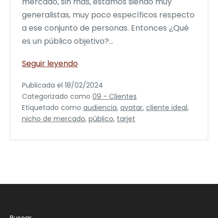
mercado, sin más, estamos siendo muy
generalistas, muy poco específicos respecto
a ese conjunto de personas. Entonces ¿Qué
es un público objetivo?…
Público
Seguir leyendo
objetivo,
Publicada el
18/02/2024
target,
Categorizado como
09 - Clientes
avatar
Etiquetado como
audiencia
,
avatar
,
cliente ideal
,
y
nicho de mercado
,
público
,
tarjet
otros
palabros
–
Diferencias