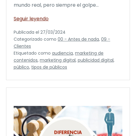
mundo real, pero siempre el golpe…
Cómo
Seguir leyendo
investigar
Publicada el
27/03/2024
tu
Categorizado como
00 - Antes de nada
,
09 -
cliente
Clientes
ideal
Etiquetado como
audiencia
,
marketing de
contenidos
,
marketing digital
,
publicidad digital
,
público
,
tipos de públicos