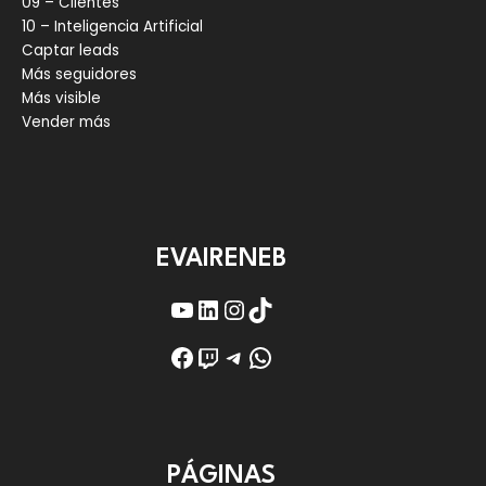
09 – Clientes
10 – Inteligencia Artificial
Captar leads
Más seguidores
Más visible
Vender más
EVAIRENEB
YouTube
LinkedIn
Instagram
TikTok
Facebook
Twitch
Telegram
WhatsApp
PÁGINAS