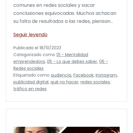
comunes en redes sociales y sacar
conclusiones equivocadas. Muchos achacan
su falta de resultados a las redes, piensan…
10
Seguir leyendo
errores
Publicada el
18/10/2023
más
Categorizado como
01 - Mentalidad
comunes
emprendedora
,
05 - Lo que debes saber
,
06 -
en
Redes sociales
redes
Etiquetado como
audiencia
,
Facebook
,
Instagram
,
sociales
publicidad digital
,
qué no hacer
,
redes sociales
,
de
tráfico en redes
negocios