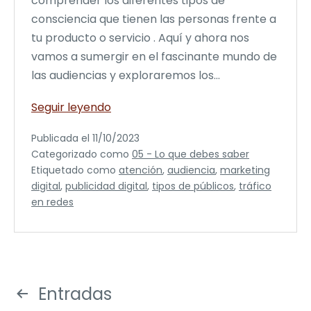
comprender los diferentes tipos de
consciencia que tienen las personas frente a
tu producto o servicio . Aquí y ahora nos
vamos a sumergir en el fascinante mundo de
las audiencias y exploraremos los…
Niveles
Seguir leyendo
de
Publicada el
11/10/2023
consciencia:
Categorizado como
05 - Lo que debes saber
Descubre
Etiquetado como
atención
,
audiencia
,
marketing
cómo
digital
,
publicidad digital
,
tipos de públicos
,
tráfico
dirigirte
en redes
a
tu
audiencia
Entradas
Navegación