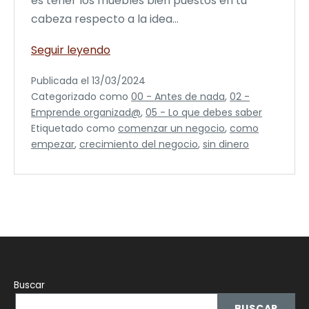
es tener los muebles bien puestos en tu
cabeza respecto a la idea…
¿Se
Seguir leyendo
puede
Publicada el
13/03/2024
comenzar
Categorizado como
00 - Antes de nada
,
02 -
un
Emprende organizad@
,
05 - Lo que debes saber
negocio
Etiquetado como
comenzar un negocio
,
como
con
empezar
,
crecimiento del negocio
,
sin dinero
0
euros?
Buscar
BUSCAR